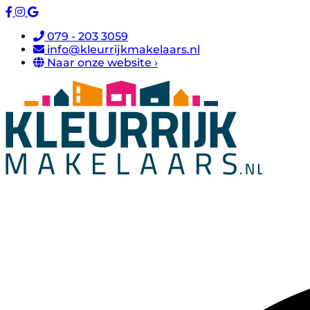
079 - 203 3059
info@kleurrijkmakelaars.nl
Naar onze website ›