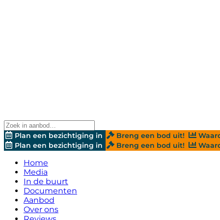
Plan een bezichtiging in
Breng een bod uit!
Waard
Plan een bezichtiging in
Breng een bod uit!
Waard
Home
Media
In de buurt
Documenten
Aanbod
Over ons
Reviews