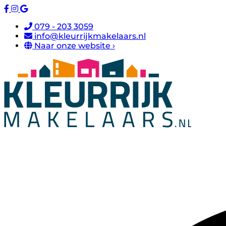
079 - 203 3059
info@kleurrijkmakelaars.nl
Naar onze website ›