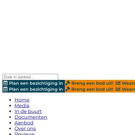
Plan een bezichtiging in
Breng een bod uit!
Waard
Plan een bezichtiging in
Breng een bod uit!
Waard
Home
Media
In de buurt
Documenten
Aanbod
Over ons
Reviews