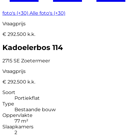
foto's (+30)
Alle foto's (+30)
Vraagprijs
€ 292.500 k.k.
Kadoelerbos 114
2715 SE Zoetermeer
Vraagprijs
€ 292.500 k.k.
Soort
Portiekflat
Type
Bestaande bouw
Oppervlakte
77 m²
Slaapkamers
2