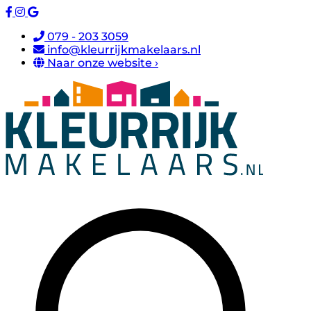
079 - 203 3059
info@kleurrijkmakelaars.nl
Naar onze website ›