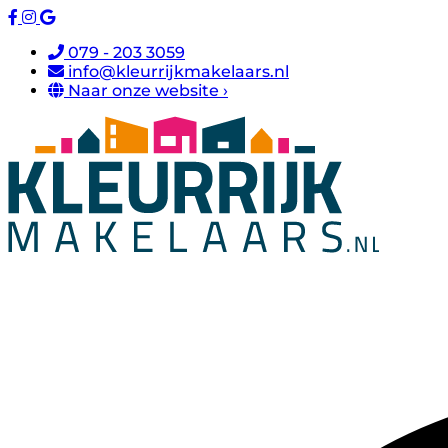
079 - 203 3059
info@kleurrijkmakelaars.nl
Naar onze website ›