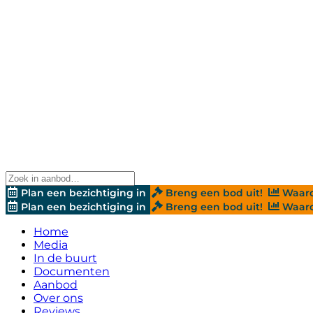
Plan een bezichtiging in
Breng een bod uit!
Waard
Plan een bezichtiging in
Breng een bod uit!
Waard
Home
Media
In de buurt
Documenten
Aanbod
Over ons
Reviews