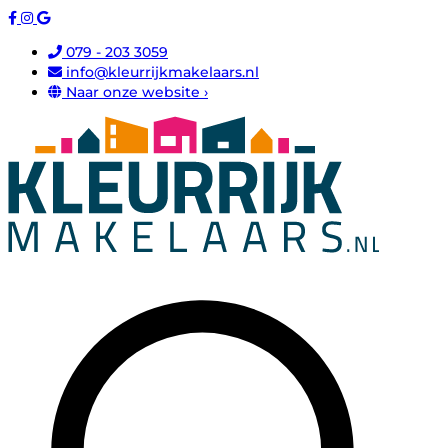
079 - 203 3059
info@kleurrijkmakelaars.nl
Naar onze website ›