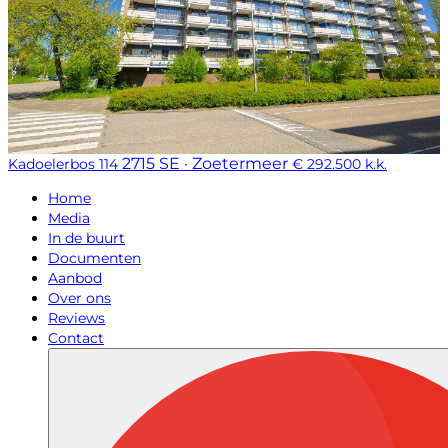
2715 SE · Zoetermeer
Kadoelerbos 114
€ 292.500 k.k.
Home
Media
In de buurt
Documenten
Aanbod
Over ons
Reviews
Contact