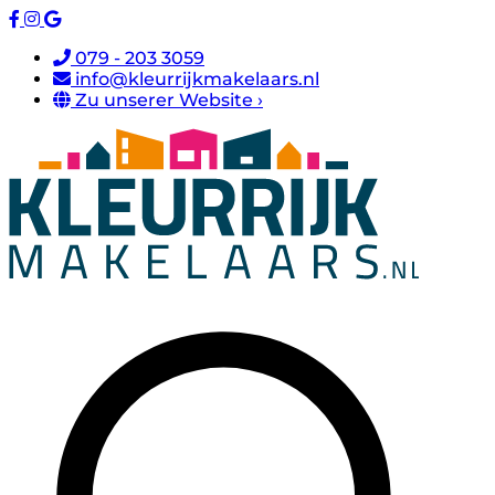
079 - 203 3059
info@kleurrijkmakelaars.nl
Zu unserer Website ›