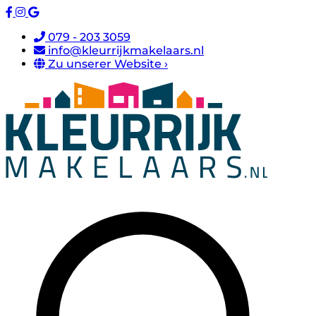
079 - 203 3059
info@kleurrijkmakelaars.nl
Zu unserer Website ›