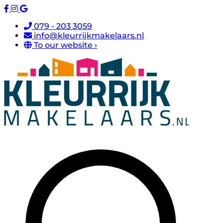
079 - 203 3059
info@kleurrijkmakelaars.nl
To our website ›