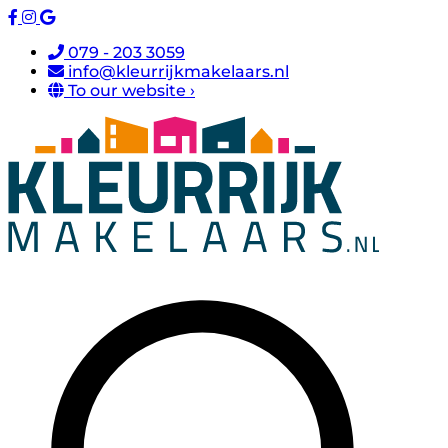
079 - 203 3059
info@kleurrijkmakelaars.nl
To our website ›