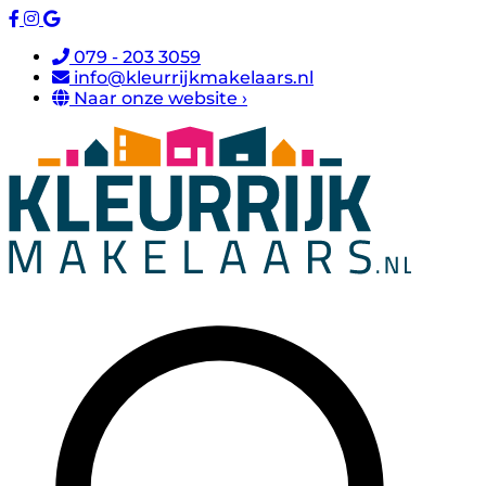
079 - 203 3059
info@kleurrijkmakelaars.nl
Naar onze website ›