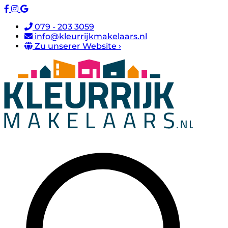
079 - 203 3059
info@kleurrijkmakelaars.nl
Zu unserer Website ›